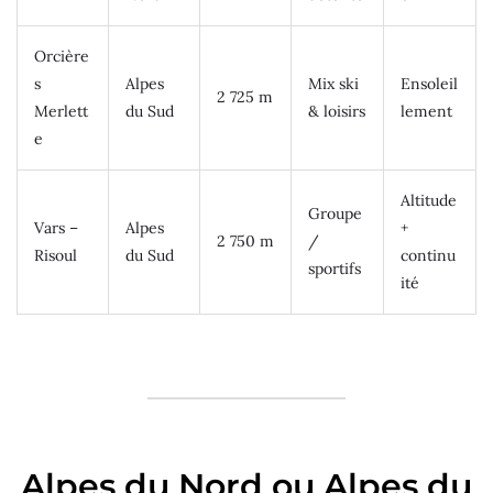
Orcière
s
Alpes
Mix ski
Ensoleil
2 725 m
Merlett
du Sud
& loisirs
lement
e
Altitude
Groupe
Vars –
Alpes
+
2 750 m
/
Risoul
du Sud
continu
sportifs
ité
Alpes du Nord ou Alpes du