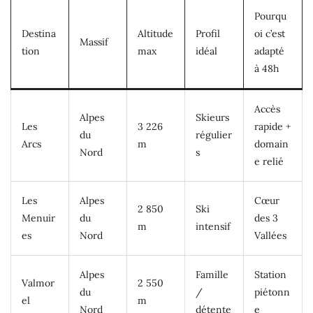
Pourqu
Destina
Altitude
Profil
oi c’est
Massif
tion
max
idéal
adapté
à 48h
Accès
Alpes
Skieurs
Les
3 226
rapide +
du
régulier
Arcs
m
domain
Nord
s
e relié
Les
Alpes
Cœur
2 850
Ski
Menuir
du
des 3
m
intensif
es
Nord
Vallées
Alpes
Famille
Station
Valmor
2 550
du
/
piétonn
el
m
Nord
détente
e