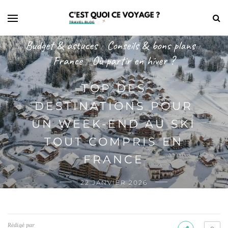
Budget & astuces
Conseils & bons plans
/
/
France
Où partir en hiver ?
/
TOP DES
DESTINATIONS POUR
UN WEEK-END AU SKI
TOUT COMPRIS EN
FRANCE
22 JANVIER 2026
Rédigé par